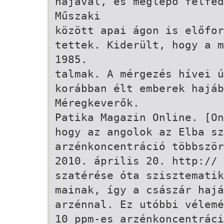
hajával, és meglepő felfed
Műszaki
között apai ágon is előfor
tettek. Kiderült, hogy a m
1985.
talmak. A mérgezés hívei 
korábban élt emberek hajáb
Méregkeverők.
Patika Magazin Online. [On
hogy az angolok az Elba s
arzénkoncentráció többször
2010. április 20. http://
szatérése óta szisztematik
mainak, így a császár hajá
arzénnal. Ez utóbbi vélemé
10 ppm-es arzénkoncentráci