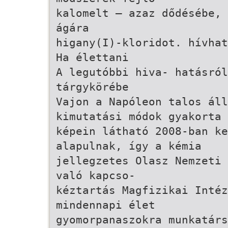
kalomelt – azaz dődésébe, 
ágára
higany(I)-kloridot. hívhat
Ha élettani
A legutóbbi hiva- hatásról
tárgykörébe
Vajon a Napóleon talos áll
kimutatási módok gyakorta
képein látható 2008-ban ke
alapulnak, így a kémia
jellegzetes Olasz Nemzeti 
való kapcso-
kéztartás Magfizikai Intéz
mindennapi élet
gyomorpanaszokra munkatár