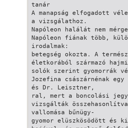
tanár
A manapság elfogadott véle
a vizsgálathoz.
Napóleon halálát nem mérg
Napóleon fiának több, külö
irodalmak:
betegség okozta. A termész
életkorából származó hajmi
solók szerint gyomorrák vé
Jozefina császárnénak egy 
és Dr. Leisztner,
ral, mert a boncolási jegy
vizsgálták összehasonlítva
vallomása bűnügy-
gyomor elüszkösödött és ki