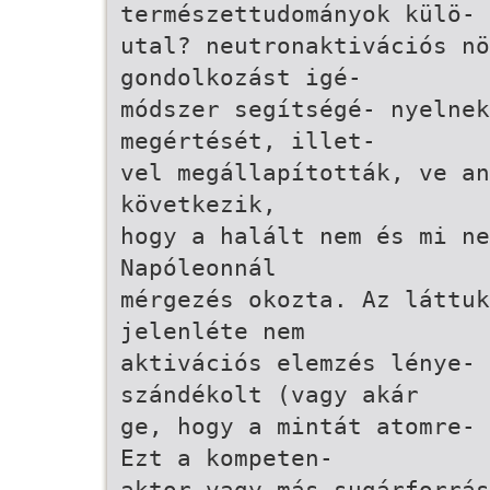
természettudományok külö-
utal? neutronaktivációs n
gondolkozást igé-
módszer segítségé- nyelnek
megértését, illet-
vel megállapították, ve an
következik,
hogy a halált nem és mi ne
Napóleonnál
mérgezés okozta. Az láttu
jelenléte nem
aktivációs elemzés lénye-
szándékolt (vagy akár
ge, hogy a mintát atomre- 
Ezt a kompeten-
aktor vagy más sugárforrás