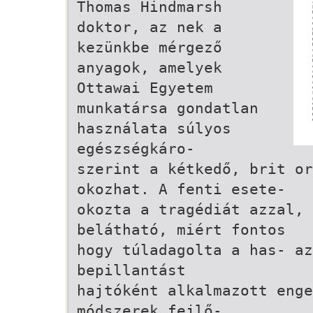
Thomas Hindmarsh
doktor, az nek a
kezünkbe mérgező
anyagok, amelyek
Ottawai Egyetem
munkatársa gondatlan
használata súlyos
egészségkáro-
szerint a kétkedő, brit or
okozhat. A fenti esete-
okozta a tragédiát azzal,
belátható, miért fontos
hogy túladagolta a has- az
bepillantást
hajtóként alkalmazott eng
módszerek fejlő-