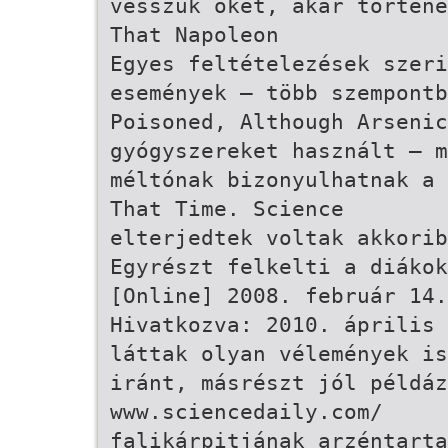
vesszük őket, akár történe
That Napoleon
Egyes feltételezések szer
események – több szempont
Poisoned, Although Arsenic
gyógyszereket használt – 
méltónak bizonyulhatnak a 
That Time. Science
elterjedtek voltak akkorib
Egyrészt felkelti a diáko
[Online] 2008. február 14.
Hivatkozva: 2010. április 
láttak olyan vélemények is
iránt, másrészt jól példáz
www.sciencedaily.com/
falikárpitjának arzéntarta