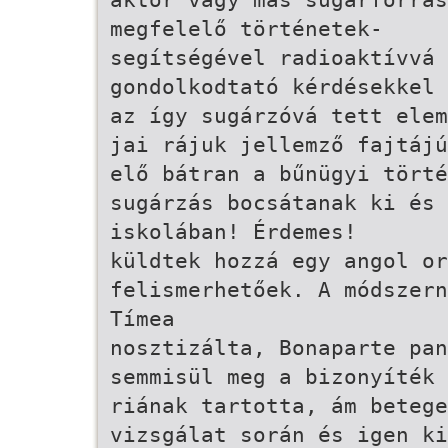
megfelelő történetek-
segítségével radioaktívvá 
gondolkodtató kérdésekkel
az így sugárzóvá tett elem
jai rájuk jellemző fajtájú
elő bátran a bűnügyi törté
sugárzás bocsátanak ki és 
iskolában! Érdemes!
küldtek hozzá egy angol o
felismerhetőek. A módszern
Tímea
nosztizálta, Bonaparte pan
semmisül meg a bizonyíték 
riának tartotta, ám beteg
vizsgálat során és igen ki