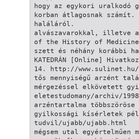
hogy az egykori uralkodó g
korban átlagosnak számít. 
haláláról.
alvászavarokkal, illetve a
of the History of Medicine
szett és néhány korábbi ha
KATEDRÁN [Online] Hivatkoz
14. http://www.sulinet.hu/
tős mennyiségű arzént talá
mérgezéssel elkövetett gyi
eletestudomany/archiv/1998
arzéntartalma többszöröse 
gyilkossági kísérletek pél
tudvil/ujabb/ujabb.html
mégsem utal egyértelműen m